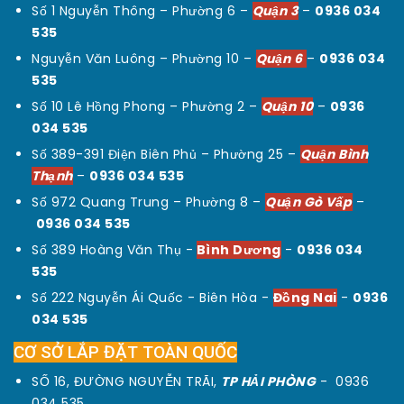
Số 1 Nguyễn Thông – Phường 6 –
Quận 3
–
0936 034
535
Nguyễn Văn Luông – Phường 10 –
Quận 6
–
0936 034
535
Số 10 Lê Hồng Phong – Phường 2 –
Quận 10
–
0936
034 535
Số 389-391 Điện Biên Phủ – Phường 25 –
Quận Bình
Thạnh
–
0936 034 535
Số 972 Quang Trung – Phường 8 –
Quận Gò Vấp
–
0936 034 535
Số 389 Hoàng Văn Thụ -
Bình Dương
-
0936 034
535
Số 222 Nguyễn Ái Quốc - Biên Hòa -
Đồng Nai
-
0936
034 535
CƠ SỞ LẮP ĐẶT TOÀN QUỐC
SỐ 16, ĐƯỜNG NGUYỄN TRÃI,
TP HẢI PHÒNG
-
0936
034 535