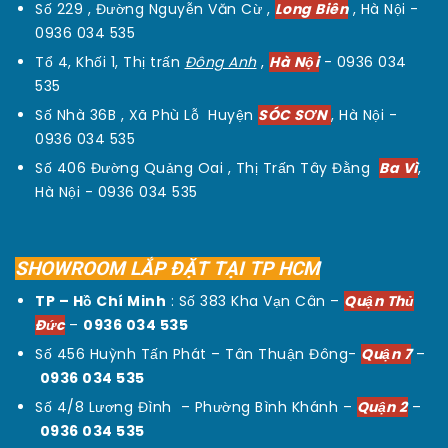
Số 229 , Đường Nguyễn Văn Cừ ,
Long Biên
, Hà Nội -
0936 034 535
Tổ 4, Khối 1, Thị trấn
Đông Anh
,
Hà Nội
-
0936 034
535
Số Nhà 36B , Xã Phù Lỗ Huyện
SÓC SƠN
, Hà Nội -
0936 034 535
Số 406 Đường Quảng Oai , Thị Trấn Tây Đằng
Ba Vì
,
Hà Nội -
0936 034 535
SHOWROOM LẮP ĐẶT TẠI TP HCM
TP – Hồ Chí Minh
: Số 383 Kha Vạn Cân –
Quận Thủ
Đức
–
0936 034 535
Số 456 Huỳnh Tấn Phát – Tân Thuận Đông-
Quận 7
–
0936 034 535
Số 4/8 Lương Đình – Phường Bình Khánh –
Quận 2
–
0936 034 535