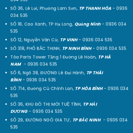
SỐ 36, Lê Lợi, Phường Lam Sơn,
TP THANH HÓA
-
0936
034 535
SỐ 18, Cao Xanh, TP Hạ Long,
Quảng Ninh
-
0936 034
535
SỐ 12, Nguyễn Văn Cừ,
TP VINH
-
0936 034 535
SỐ 318, PHỐ BẮC THỊNH,
TP NINH BÌNH
-
0936 034 535
Tòa Parts Tower Tầng 1 Đường Lê Hoàn,
TP HÀ
NAM
-
0936 034 535
SỐ 6, Ngõ 38, ĐƯỜNG Lê Đại Hành,
TP THÁI
BÌNH
-
0936 034 535
SỐ 714, Đường Cù Chính Lan,
TP HÒA BÌNH
-
0936 034
535
SỐ 36, KHU ĐÔ THỊ MỚI TUỆ TĨNH,
TP HẢI
DƯƠNG
-
0936 034 535
SỐ 29, ĐƯỜNG NGÔ GIA TỰ,
TP BẮC NINH
-
0936 034
535