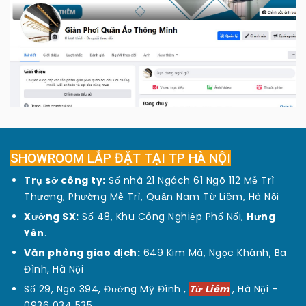
SHOWROOM LẮP ĐẶT TẠI TP HÀ NỘI
Trụ sở công ty:
Số nhà 21 Ngách 61 Ngõ 112 Mễ Trì
Thượng, Phường Mễ Trì, Quận Nam Từ Liêm, Hà Nội
Xưởng SX:
Số 48, Khu Công Nghiệp Phố Nối,
Hưng
Yên
.
Văn phòng giao dịch:
649 Kim Mã, Ngọc Khánh, Ba
Đình, Hà Nội
Số 29, Ngõ 394, Đường Mỹ Đình ,
Từ Liêm
, Hà Nội -
0936 034 535