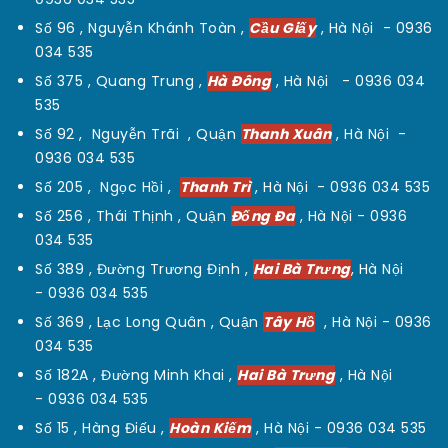
Số 96 , Nguyễn Khánh Toàn ,
Cầu Giấy
, Hà Nội -
0936
034 535
Số 375 , Quang Trung ,
Hà Đông
, Hà Nội -
0936 034
535
Số 92 , Nguyễn Trãi , Quận
Thanh Xuân
, Hà Nội -
0936 034 535
Số 205 , Ngọc Hồi ,
Thanh Trì
, Hà Nội -
0936 034 535
Số 256 , Thái Thịnh , Quận
Đống Đa
, Hà Nội -
0936
034 535
Số 389 , Đường Trương Định ,
Hai Bà Trưng
, Hà Nội
-
0936 034 535
Số 369 , Lạc Long Quân , Quận
Tây Hồ
, Hà Nội -
0936
034 535
Số 182A , Đường Minh Khai ,
Hai Bà Trưng
, Hà Nội
-
0936 034 535
Số 15 , Hàng Điếu ,
Hoàn Kiếm
, Hà Nội -
0936 034 535